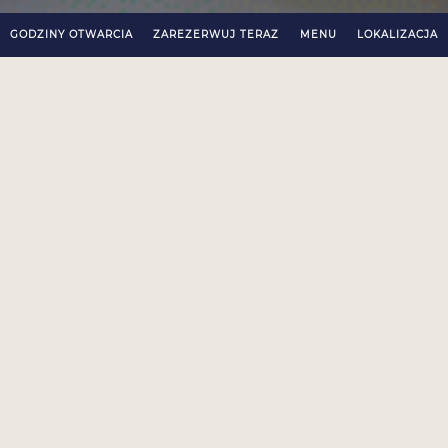
GODZINY OTWARCIA
ZAREZERWUJ TERAZ
MENU
LOKALIZACJA
Anima — włoska dusza w sercu
Krakowa
W Animie czuć prawdziwego ducha Italii — w
zapachach świeżych ziół, w winie, w prostocie