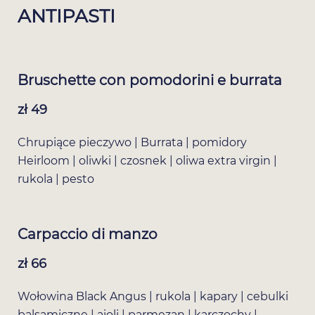
ANTIPASTI
Bruschette con pomodorini e burrata
zł 49
Chrupiące pieczywo | Burrata | pomidory
Heirloom | oliwki | czosnek | oliwa extra virgin |
rukola | pesto
Carpaccio di manzo
zł 66
Wołowina Black Angus | rukola | kapary | cebulki
balsamiczne | aioli | parmezan | karczochy |