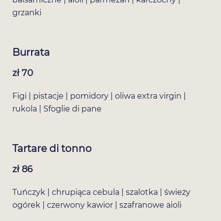
grzanki
Burrata
zł 70
Figi | pistacje | pomidory | oliwa extra virgin |
rukola | Sfoglie di pane
Tartare di tonno
zł 86
Tuńczyk | chrupiąca cebula | szalotka | świeży
ogórek | czerwony kawior | szafranowe aioli